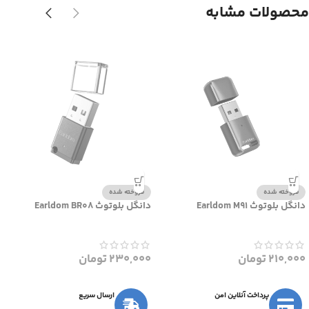
محصولات مشابه
فروخته شده
فروخته شده
دانگل بلوتوث Earldom M91
دانگل بلوتوث Earldom BR08
210,000
تومان
230,000
تومان
پرداخت آنلاین امن
ارسال سریع