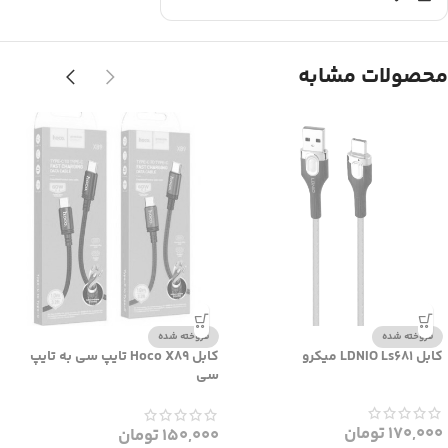
محصولات مشابه
فروخته شده
فروخته شده
کابل LDNIO Ls681 میکرو
کابل Hoco X89 تایپ سی به تایپ
سی
170,000
تومان
150,000
تومان