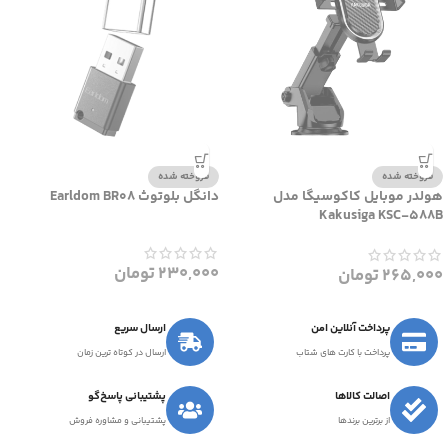
فروخته شده
فروخته شده
هولدر موبایل کاکوسیگا مدل
دانگل بلوتوث Earldom BR08
Kakusiga KSC-588B
230,000
تومان
265,000
تومان
پرداخت آنلاین امن
ارسال سریع
پرداخت با کارت های شتاب
ارسال در کوتاه ترین زمان
اصالت کالاها
پشتیبانی پاسخ‌گو
از برترین برندها
پشتیبانی و مشاوره فروش