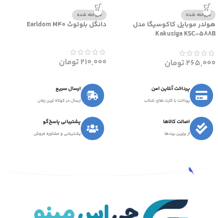
فروخته شده
فروخته شده
هولدر موبایل کاکوسیگا مدل
دانگل بلوتوث Earldom M40
Kakusiga KSC-588B
210,000
تومان
265,000
تومان
پرداخت آنلاین امن
ارسال سریع
پرداخت با کارت های شتاب
ارسال در کوتاه ترین زمان
اصالت کالاها
پشتیبانی پاسخ‌گو
از برترین برندها
پشتیبانی و مشاوره فروش