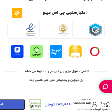
اعتبارسنجی جی اس مینو
تمامی حقوق برای جی اس مینو محفوظ می باشد.
ری دیزاین و پشتیبانی فنی:
علی بائیس زاده
تبدیل صدا
موجود
Earldom Aux02
284,000
تومان
افز
در انبار
خانه
سبد خرید
حساب من