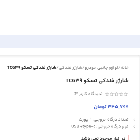
خانه
/
لوازم جانبی خودرو
/
شارژر فندکی
/
شارژر فندکی تسکو TCG39
شارژر فندکی تسکو TCG39
(دیدگاه کاربر
3
)
345,700
تومان
تعداد درگاه خروجی: 2 پورت
نوع درگاه خروجی: USB +type-c
در انبار موجود نمی باشد