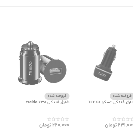
فروخته شده
فروخته شده
رژر فندکی تسکو TCG40
شارژر فندکی Yesido Y38
231,00
تومان
220,000
تومان