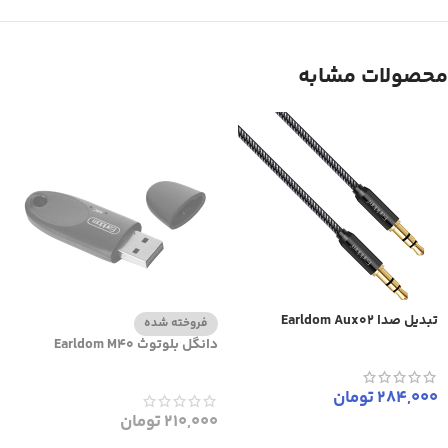
محصولات مشابه
تبدیل صدا Earldom Aux02
فروخته شده
دانگل بلوتوث Earldom M40
284,000
تومان
210,000
تومان