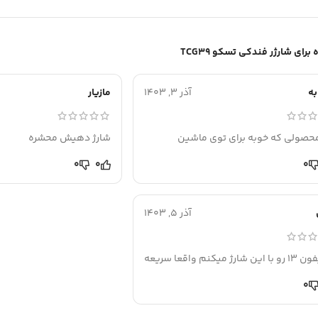
شارژر فندکی تسکو TCG39
ه
آذر 3, 1403
مازیار
محصولی که خوبه برای توی ماشین
شارژ دهیش محشره
0
0
0
آذر 5, 1403
ارژ میکنم واقعا سریعه
0