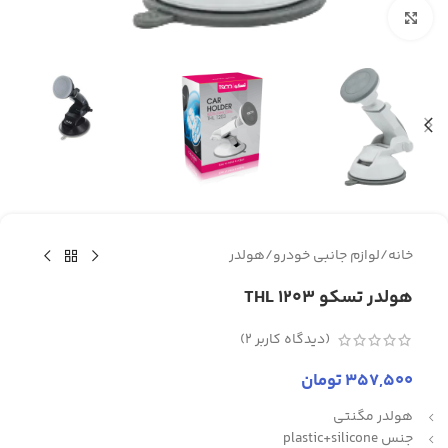
برای بزرگنمایی کلیک کنید
خانه
/
لوازم جانبی خودرو
/
هولدر
هولدر تسکو THL 1203
(دیدگاه کاربر
2
)
357,500
تومان
هولدر مگنتی
جنس plastic+silicone