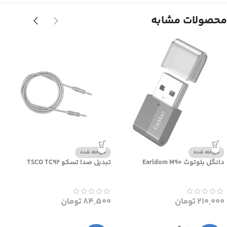
محصولات مشابه
فروخته شده
فروخته شده
دانگل بلوتوث Earldom M90
تبدیل صدا تسکو TSCO TC92
210,000
تومان
84,500
تومان