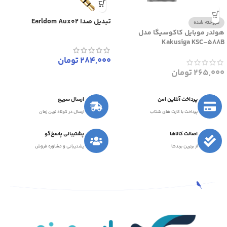
تبدیل صدا Earldom Aux02
فروخته شده
هولدر موبایل کاکوسیگا مدل
Kakusiga KSC-588B
284,000
تومان
265,000
تومان
پرداخت آنلاین امن
ارسال سریع
پرداخت با کارت های شتاب
ارسال در کوتاه ترین زمان
اصالت کالاها
پشتیبانی پاسخ‌گو
از برترین برندها
پشتیبانی و مشاوره فروش