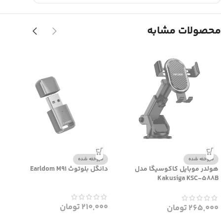
محصولات مشابه
فروخته شده
فروخته شده
هولدر موبایل کاکوسیگا مدل
دانگل بلوتوث Earldom M91
Kakusiga KSC-588B
210,000
تومان
265,000
تومان