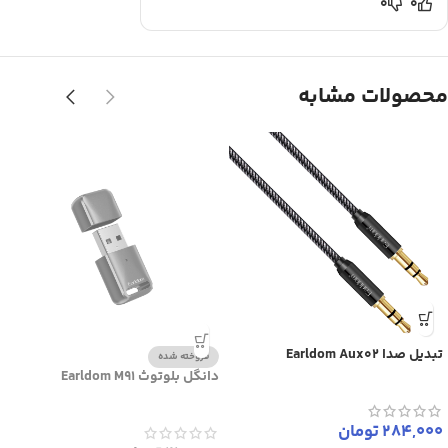
0
0
محصولات مشابه
تبدیل صدا Earldom Aux02
فروخته شده
دانگل بلوتوث Earldom M91
284,000
تومان