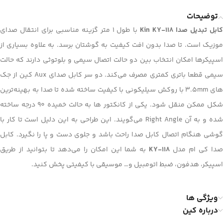
توضیحات
ابل تبدیل صدا Kin KY-118
با طول ۱ متر گزینه مناسبی برای انتقال صدای
موزیک است. تا صدا بدون افت کیفیت به گوشتان برسد. به علاوه بسیاری از
اسپیکرها امکان انتخاب بین دو حالت اتصال سیمی و بلوتوثی دارند که حالت
سیمی قطعا باتری کمتری مصرف می‌کند. دو سر کابل صدای Aux کین از جک
های 3.5mm با روکش سیلیکونی با کیفیت ساخته شده تا صدا به بهینه‌ترین
شکل ممکن منقل شود. یکی از کانکتور ها به حالت خمیده ۹۰ درجه ساخته
شده و به آن Right Angle می‌گویند. این طراحی به این دلیل است تا کار با
گوشی هنگام اتصال کابل صدا راحت باشد و جلوی دست و پا را نگیرد. کابل
دا کی ام مدل
KY-118
به شما این امکان را می‌دهد تا بتوانید از طریق
اسپیکر، هدفون، ضبط اتومبیل و… موسیقی با کیفیتی پخش کنید.
ویژگی ها
درباره کین