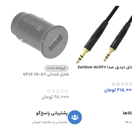
بل تبدیل صدا Earldom AUX47
فروخته شده
شارژر فندکی GFUZ CR-57
215,00
تومان
98,000
تومان
لاها
پشتیبانی پاسخ‌گو
رندها
پشتیبانی و مشاوره فروش