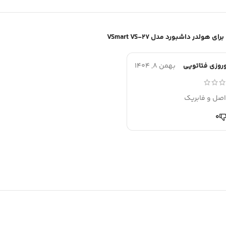
هولدر داشبورد مدل VSmart VS-27
وروزی فتاتویی
بهمن 8, 1404
 اصل و فابریک
0