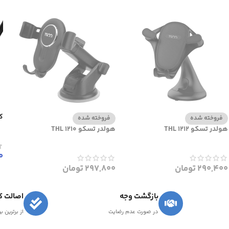
کا
فروخته شده
فروخته شده
هولدر تسکو THL 1212
هولدر تسکو THL 1210
0
290,400
تومان
297,800
تومان
بازگشت وجه
اصالت کا
در صورت عدم رضایت
از برترین ب