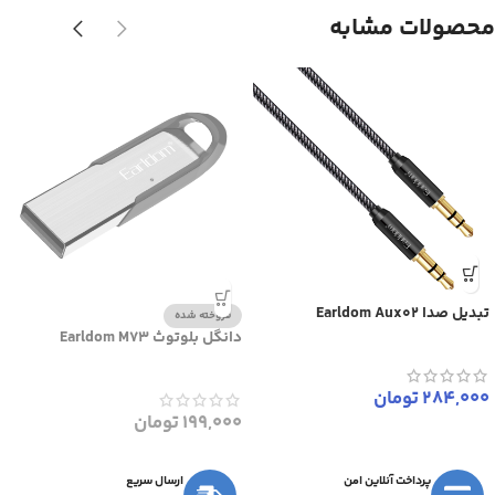
محصولات مشابه
تبدیل صدا Earldom Aux02
فروخته شده
دانگل بلوتوث Earldom M73
284,000
تومان
199,000
تومان
پرداخت آنلاین امن
ارسال سریع