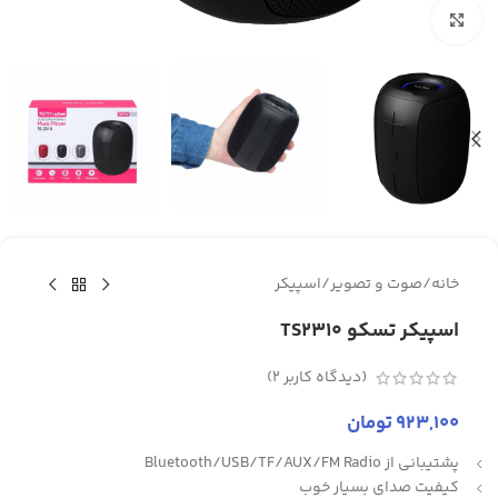
برای بزرگنمایی کلیک کنید
خانه
/
صوت و تصویر
/
اسپیکر
اسپیکر تسکو TS2310
(دیدگاه کاربر
2
)
923,100
تومان
پشتیبانی از Bluetooth/USB/TF/AUX/FM Radio
کیفیت صدای بسیار خوب