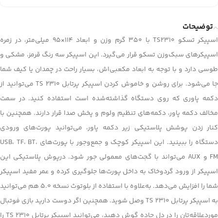
توضیحات
اسپیکر تسکو TS2310 با 350 گرم وزن و ابعاد 114×95 میلی‌متر، در زمره
اسپیکرهای سبک‌وزن تسکو قرار می‌گیرد. این اسپیکر سه رنگ قرمز، مشکی و
طوسی دارد و با توجه به ابعاد مکعبی‌اش، بسیار راحت در چمدان یا کیف شما
جا می‌شود. برای روشن و خاموش کردن اسپیکر پرتابل TS 2310 می‌توانید از
دکمه پاوری که روی دستگاه گذاشته‌شده است استفاده کنید. در سمت
مخالف دکمه پاور، دکمه‌های تنظیم ولوم و پخش صدا قرار دارند. همچنین با
کنار زدن پوشش پلاستیکی زیر دکمه پاور، می‌توانید پورت‌های ورودی
دستگاه را ببینید. این اسپیکر کوچک و جمع‌وجور با پورت‌های USB، TF، BT،
FM و AUX می‌تواند با گجت‌های معمولی جور شود. درپوش پلاستیکی این
اسپیکر از ورود گردوخاک به داخل پورت‌ها جلوگیری کرده و عمر مفید اسپیکر
شما را افزایش می‌دهد. به‌علاوه با استفاده از بلوتوث نسخه 5.0 هم می‌توانید
به اسپیکر پرتابل TS 2310 وصل شوید. همچنین اگر دوست دارید بازی فوتبال
موردعلاقه‌تان را در دل جاده گوش دهید، می‌توانید اسپیکر پرتابل TS 2310 را