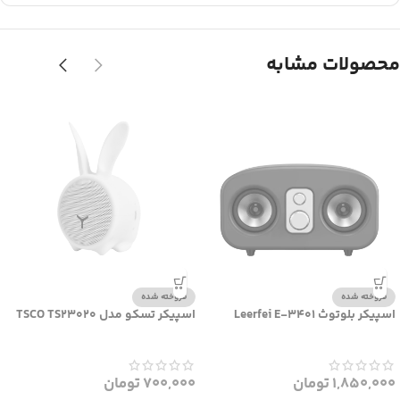
محصولات مشابه
فروخته شده
فروخته شده
اسپیکر بلوتوث Leerfei E-3401
اسپیکر تسکو مدل TSCO TS23020
1,850,000
تومان
700,000
تومان