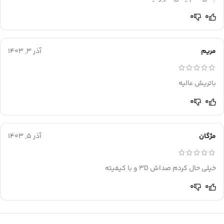
0
0
مریم
آذر 3, 1403
باتریش عالیه
0
0
مژگان
آذر 5, 1403
خیلی حال کردم صداش 3D و با کیفیته
0
0