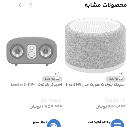
محصولات مشابه
فروخته شده
فروخته شده
اسپیکر بلوتوث هویت مدل Havit M9
اسپیکر بلوتوث Leerfei E-3401
449,000
تومان
1,850,000
تومان
پرداخت آنلاین امن
ارسال سریع