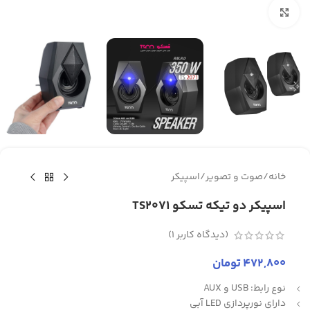
برای بزرگنمایی کلیک کنید
خانه
/
صوت و تصویر
/
اسپیکر
اسپیکر دو تیکه تسکو TS2071
(دیدگاه کاربر
1
)
472,800
تومان
نوع رابط: USB و AUX
دارای نورپردازی LED آبی