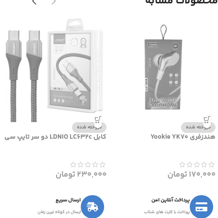
محصولات مشابه
فروخته شده
فروخته شده
هندزفری Yookie YK70
کابل LDNIO LC632c دو سر تایپ سی
170,000
تومان
230,000
تومان
پرداخت آنلاین امن
ارسال سریع
پرداخت با کارت های شتاب
ارسال در کوتاه ترین زمان