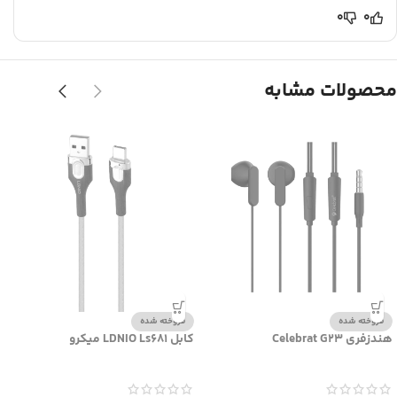
0
0
محصولات مشابه
فروخته شده
فروخته شده
هندزفری Celebrat G23
کابل LDNIO Ls681 میکرو