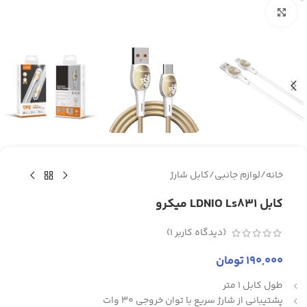
برای بزرگنمایی کلیک کنید
خانه
/
لوازم جانبی
/
کابل شارژ
کابل LDNIO Ls831 میکرو
(دیدگاه کاربر
1
)
190,000
تومان
طول کابل 1 متر
پشتیبانی از شارژ سریع با توان خروجی 30 وات