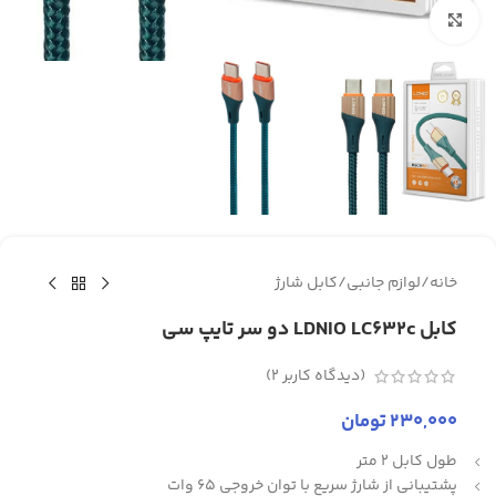
برای بزرگنمایی کلیک کنید
خانه
/
لوازم جانبی
/
کابل شارژ
کابل LDNIO LC632c دو سر تایپ سی
(دیدگاه کاربر
2
)
230,000
تومان
طول کابل 2 متر
پشتیبانی از شارژ سریع با توان خروجی 65 وات