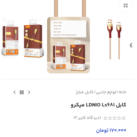
برای بزرگنمایی کلیک کنید
خانه
/
لوازم جانبی
/
کابل شارژ
کابل LDNIO Ls681 میکرو
(دیدگاه کاربر
2
)
170,000
تومان