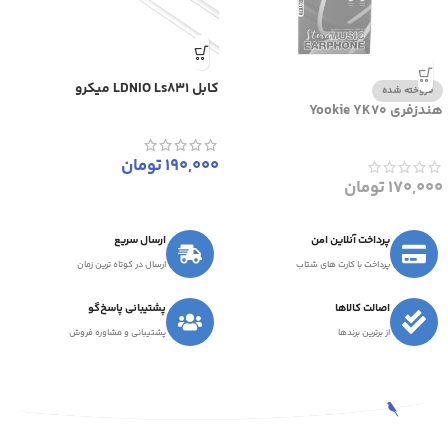
کابل LDNIO Ls831 میکرو
فروخته شده
هندزفری Yookie YK70
190,000
تومان
170,000
تومان
پرداخت آنلاین امن
ارسال سریع
پرداخت با کارت های شتاب
ارسال در کوتاه ترین زمان
اصالت کالاها
پشتیبانی پاسخ‌گو
از برترین برندها
پشتیبانی و مشاوره فروش