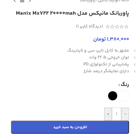
خانه
/
لوازم جانبی
/
پاوربانک
پاوربانک مانیکس مدل Manix Mx722 20000mah
(دیدگاه کاربر
1
)
1,380,000
تومان
مجهز به کابل تایپ سی و لایتنینگ
توان خروجی 22.5 وات
پشتیبانی از تکنولوژی PD
دارای نمایشگر درصد شارژ
رنگ
+
-
افزودن به سبد خرید