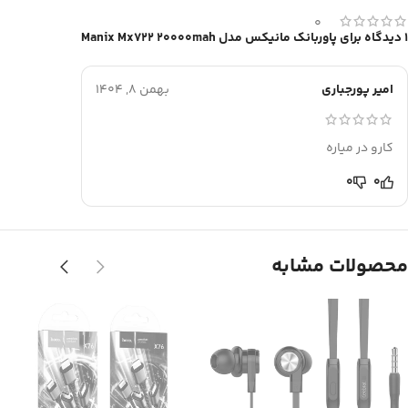
0
1 دیدگاه برای
پاوربانک مانیکس مدل Manix Mx722 20000mah
امیر پورجباری
بهمن 8, 1404
کارو در میاره
0
0
محصولات مشابه