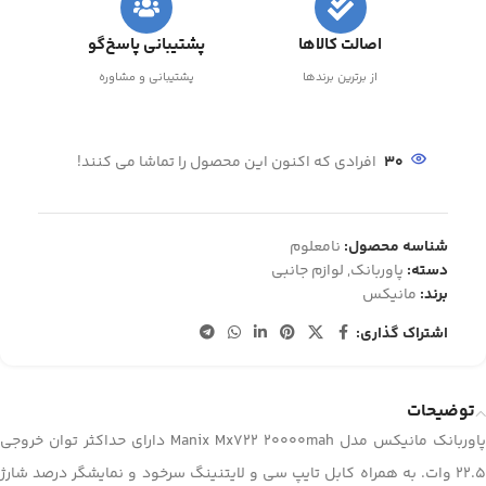
اصالت کالاها
پشتیبانی پاسخ‌گو
از برترین برندها
پشتیبانی و مشاوره
30
افرادی که اکنون این محصول را تماشا می کنند!
شناسه محصول:
نامعلوم
دسته:
پاوربانک
,
لوازم جانبی
برند:
مانیکس
اشتراک گذاری:
توضیحات
پاوربانک مانیکس مدل Manix Mx722 20000mah دارای حداکثر توان خروجی
22.5 وات. به همراه کابل تایپ سی و لایتنینگ سرخود و نمایشگر درصد شارژ