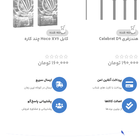
فروخته شده
فروخته شده
هندزفری Celebrat D9
کابل Hoco X76 چند کاره
190,000
تومان
160,000
تومان
پرداخت آنلاین امن
ارسال سریع
پرداخت با کارت های شتاب
ارسال در کوتاه ترین زمان
اصالت کالاها
پشتیبانی پاسخ‌گو
از برترین برندها
پشتیبانی و مشاوره فروش