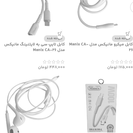
فروخته شده
فروخته شده
کابل میکرو مانیکس مدل Manix CA-
کابل تایپ سی به لایتنینگ مانیکس
26
مدل Manix CA-26
175,000
تومان
448,000
تومان