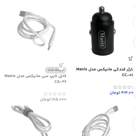
شارژر فندکی مانیکس مدل Manix
فروخته شده
CC-013
کابل تایپ سی مانیکس مدل Manix
CA-26
414,000
تومان
185,000
تومان