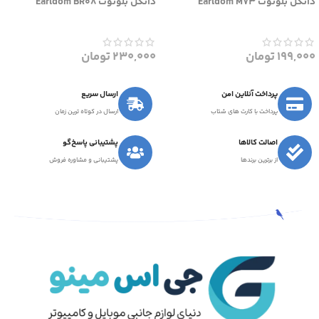
دانگل بلوتوث Earldom M73
دانگل بلوتوث Earldom BR08
199,000
تومان
230,000
تومان
پرداخت آنلاین امن
ارسال سریع
پرداخت با کارت های شتاب
ارسال در کوتاه ترین زمان
اصالت کالاها
پشتیبانی پاسخ‌گو
از برترین برندها
پشتیبانی و مشاوره فروش