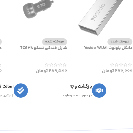
فروخته شده
فروخته شده
دانگل بلوتوث Yesido YAU81
شارژر فندکی تسکو TCG38
هو
270,000
تومان
289,500
تومان
0
بازگشت وجه
اصالت کا
در صورت عدم رضایت
از برترین ب