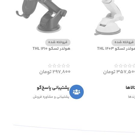
فروخته شده
فروخته شده
لدر تسکو THL 1203
هولدر تسکو THL 1210
357,50
تومان
297,800
تومان
لاها
پشتیبانی پاسخ‌گو
رندها
پشتیبانی و مشاوره فروش