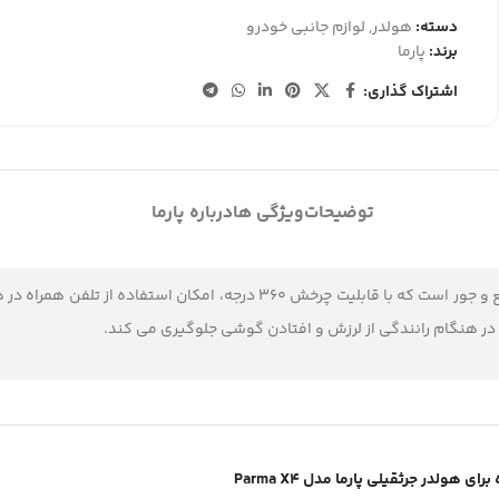
دسته:
هولدر
,
لوازم جانبی خودرو
برند:
پارما
اشتراک گذاری:
توضیحات
ویژگی ها
درباره پارما
یک نگهدارنده ی کاربردی و با طراحی جمع و جور است که با قابلیت چ
در هنگام رانندگی از لرزش و افتادن گوشی جلوگیری می کند.
هولدر جرثقیلی پارما مدل Parma X4