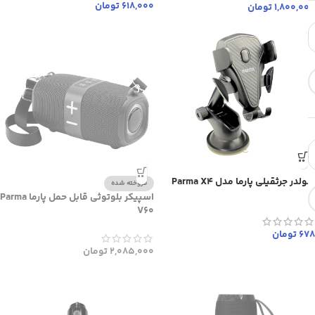
618,000
تومان
1,800,000
تومان
هولدر جرثقیلی پارما مدل Parma X4
فروخته شده
اسپیکر بلوتوثی قابل حمل پارما Parma
V60
678
تومان
2,085,000
تومان