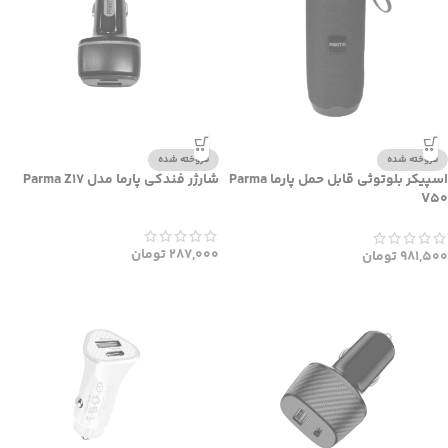
فروخته شده
فروخته شده
اسپیکر بلوتوثی قابل حمل پارما Parma
شارژر فندکی پارما مدل Parma Z17
V50
287,000
تومان
981,500
تومان