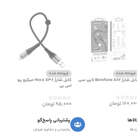
فروخته شده
فروخته شده
 شارژ Borofone X82 تایپ سی
کابل شارژ Hoco X38 میکرو یو
اس بی
160,00
تومان
95,000
تومان
لاها
پشتیبانی پاسخ‌گو
رندها
پشتیبانی و مشاوره فروش