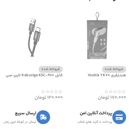
فروخته شده
فروخته شده
هندزفری Yookie YK70
کابل Kakusiga KSC-970 تایپ سی
170,000
تومان
120,000
تومان
پرداخت آنلاین امن
ارسال سریع
پرداخت با کارت های شتاب
ارسال در کوتاه ترین زمان