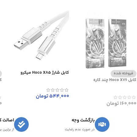
کابل شارژ Hoco X85 میکرو
فروخته شده
کابل Hoco X76 چند کاره
کابل
544,000
تومان
160,000
تومان
0
بازگشت وجه
اصالت کا
در صورت عدم رضایت
از برترین ب