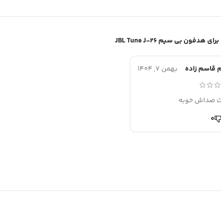
هدفون بی سیم JBL Tune J-26
 قاسم زاده
بهمن 7, 1404
ت صداش خوبه
0