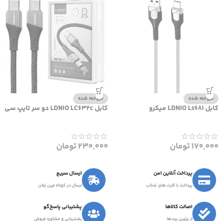
فروخته شده
فروخته شده
کابل LDNIO Ls681 میکرو
کابل LDNIO LC632c دو سر تایپ سی
170,000
تومان
230,000
تومان
پرداخت آنلاین امن
ارسال سریع
پرداخت با کارت های شتاب
ارسال در کوتاه ترین زمان
اصالت کالاها
پشتیبانی پاسخ‌گو
از برترین برندها
پشتیبانی و مشاوره فروش