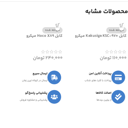
محصولات مشابه
فروخته شده
فروخته شده
کابل Kakusiga KSC-970 میکرو
کابل Hoco X89 میکرو
110,000
تومان
240,000
تومان
پرداخت آنلاین امن
ارسال سریع
پرداخت با کارت های شتاب
ارسال در کوتاه ترین زمان
اصالت کالاها
پشتیبانی پاسخ‌گو
از برترین برندها
پشتیبانی و مشاوره فروش