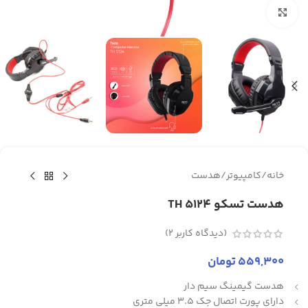
برای بزرگنمایی کلیک کنید
خانه
/
کامپیوتر
/
هدست
هدست تسکو TH 5124
(دیدگاه کاربر
2
)
559,300
تومان
هدست گیمینگ سیم دار
دارای پورت اتصال جک 3.5 میلی متری