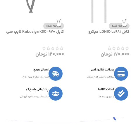
فروخته شده
فروخته شده
کابل LDNIO Ls681 میکرو
کابل Kakusiga KSC-970 تایپ سی
170,000
تومان
120,000
تومان
پرداخت آنلاین امن
ارسال سریع
پرداخت با کارت های شتاب
ارسال در کوتاه ترین زمان
اصالت کالاها
پشتیبانی پاسخ‌گو
از برترین برندها
پشتیبانی و مشاوره فروش