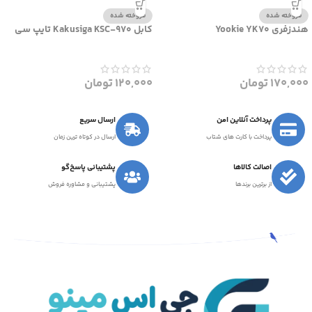
فروخته شده
فروخته شده
هندزفری Yookie YK70
کابل Kakusiga KSC-970 تایپ سی
170,000
تومان
120,000
تومان
پرداخت آنلاین امن
ارسال سریع
پرداخت با کارت های شتاب
ارسال در کوتاه ترین زمان
اصالت کالاها
پشتیبانی پاسخ‌گو
از برترین برندها
پشتیبانی و مشاوره فروش