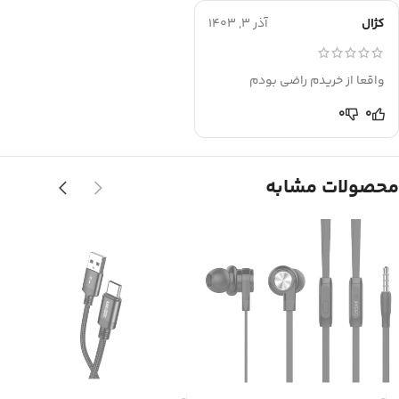
کژال
آذر 3, 1403
واقعا از خریدم راضی بودم
0
0
محصولات مشابه