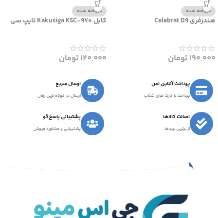
فروخته شده
فروخته شده
هندزفری Celebrat D9
کابل Kakusiga KSC-970 تایپ سی
190,000
تومان
120,000
تومان
پرداخت آنلاین امن
ارسال سریع
پرداخت با کارت های شتاب
ارسال در کوتاه ترین زمان
اصالت کالاها
پشتیبانی پاسخ‌گو
از برترین برندها
پشتیبانی و مشاوره فروش