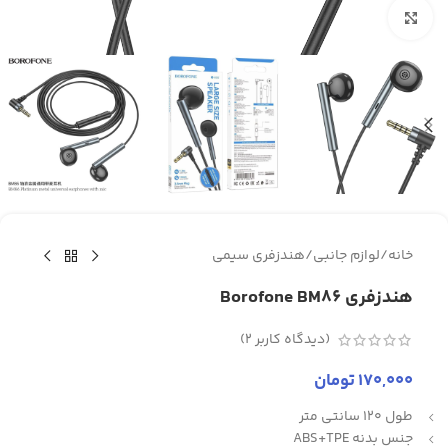
برای بزرگنمایی کلیک کنید
خانه
/
لوازم جانبی
/
هندزفری سیمی
هندزفری Borofone BM86
(دیدگاه کاربر
2
)
170,000
تومان
طول 120 سانتی متر
جنس بدنه ABS+TPE