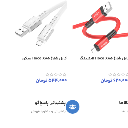
ل شارژ Hoco X85 لایتنینگ
کابل شارژ Hoco X85 میکرو
620,00
تومان
544,000
تومان
لاها
پشتیبانی پاسخ‌گو
رندها
پشتیبانی و مشاوره فروش