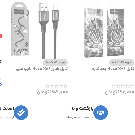
کاب
فروخته شده
فروخته شده
کابل Hoco X76 چند کاره
کابل شارژ Hoco X86 تایپ سی
0
160,000
تومان
155,000
تومان
بازگشت وجه
اصالت کا
در صورت عدم رضایت
از برترین ب