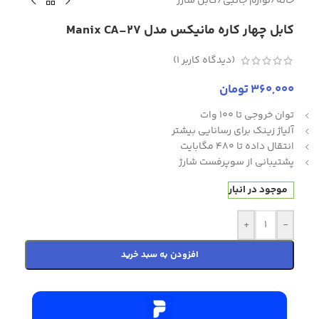
خانه
/
لوازم جانبی
/
کابل شارژ
کابل چهار کاره مانیکس مدل Manix CA-27
(دیدگاه کاربر
1
)
360,000
تومان
توان خروجی تا 100 وات
آلیاژ زینک برای رسانایی بیشتر
انتقال داده تا 480 مگابایت
پشتیبانی از سوپرفست شارژ
موجود در انبار
+
-
افزودن به سبد خرید