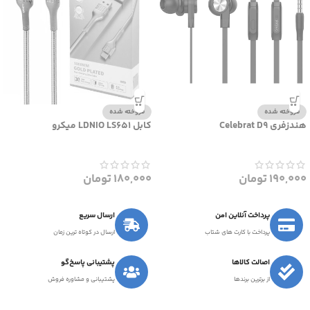
فروخته شده
فروخته شده
هندزفری Celebrat D9
کابل LDNIO LS651 میکرو
190,000
تومان
180,000
تومان
پرداخت آنلاین امن
ارسال سریع
پرداخت با کارت های شتاب
ارسال در کوتاه ترین زمان
اصالت کالاها
پشتیبانی پاسخ‌گو
از برترین برندها
پشتیبانی و مشاوره فروش