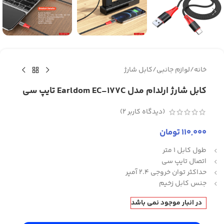
خانه
/
لوازم جانبی
/
کابل شارژ
کابل شارژ ارلدام مدل Earldom EC-177C تایپ سی
(دیدگاه کاربر
2
)
110,000
تومان
طول کابل 1 متر
اتصال تایپ سی
حداکثر توان خروجی 2.4 آمپر
جنس کابل زخیم
در انبار موجود نمی باشد