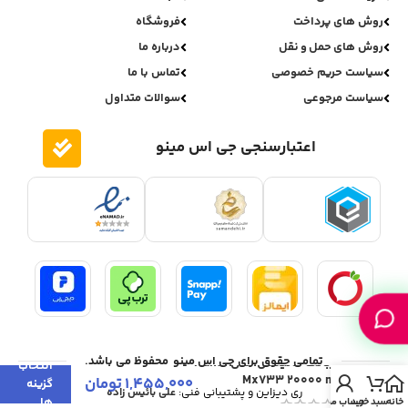
روش های پرداخت
فروشگاه
روش های حمل و نقل
درباره ما
سیاست حریم خصوصی
تماس با ما
سیاست مرجوعی
سوالات متداول
اعتبارسنجی جی اس مینو
تمامی حقوق برای جی اس مینو محفوظ می باشد.
پاوربانک مانیکس مدل Manix
انتخاب
Mx733 20000 mah
1,455,000
تومان
گزینه
ری دیزاین و پشتیبانی فنی:
علی بائیس زاده
ها
خانه
سبد خرید
حساب من