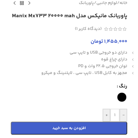
خانه
/
لوازم جانبی
/
پاوربانک
پاوربانک مانیکس مدل Manix Mx733 20000 mah
(دیدگاه کاربر
1
)
1,455,000
تومان
دارای دو خروجی USB و تایپ سی
دارای چراغ قوه
توان خروجی 22.5 وات و PD
مجهز به کابل USB ، تایپ سی ، لایتنینگ و میکرو
رنگ
+
-
افزودن به سبد خرید