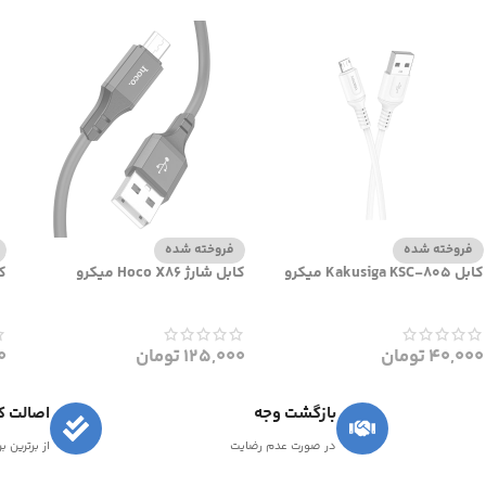
فروخته شده
فروخته شده
کابل Kakusiga KSC-805 میکرو
کابل شارژ Hoco X86 میکرو
کاب
40,000
تومان
125,000
تومان
0
بازگشت وجه
اصالت کا
در صورت عدم رضایت
از برترین ب