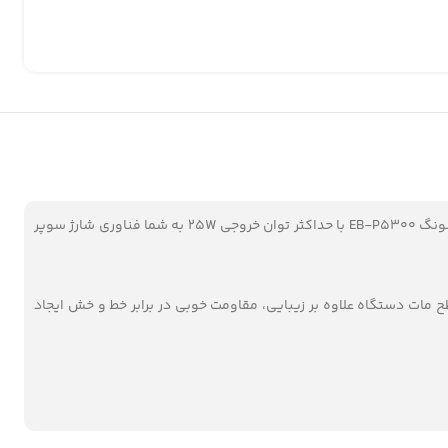
به شما این امکان را می‌دهد تا دو دستگاه مجزا را به صورت همزمان شارژ کنید. پاوربانک سامسونگ EB-P5300 با حداکثر توان خروجی 25W به شما فناوری شارژ سوپر
ی ساده و سطح مات دستگاه علاوه بر زیبایی، مقاومت خوبی در برابر خط و خش ایجاد