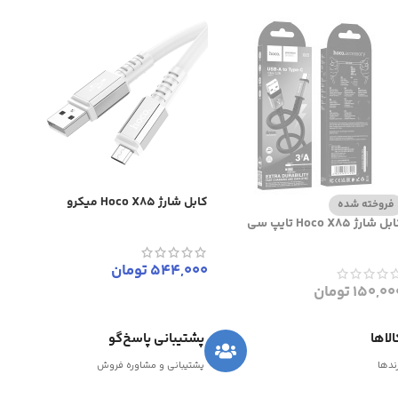
کابل شارژ Hoco X85 میکرو
فروخته شده
ل شارژ Hoco X85 تایپ سی
544,000
تومان
150,00
تومان
لاها
پشتیبانی پاسخ‌گو
رندها
پشتیبانی و مشاوره فروش