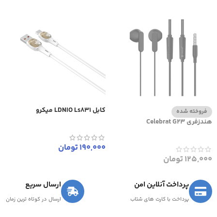
کابل LDNIO Ls831 میکرو
فروخته شده
هندزفری Celebrat G23
190,000
تومان
125,000
تومان
پرداخت آنلاین امن
ارسال سریع
پرداخت با کارت های شتاب
ارسال در کوتاه ترین زمان