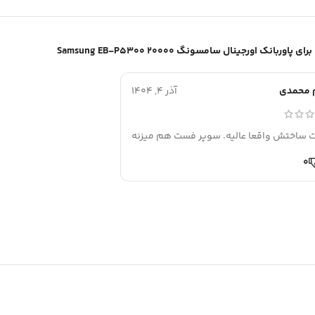
پاوربانک اورجینال سامسونگ Samsung EB-P5300 20000
 محمدی
آذر 4, 1404
 ساختش واقعا عالیه. سوپر فست هم میزنه
0