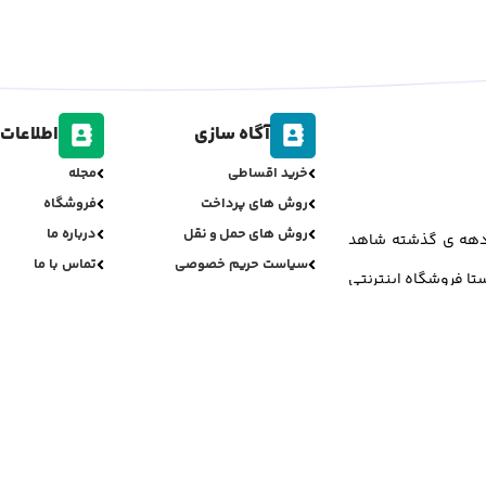
آگاه سازی
اطلاعات 
خرید اقساطی
مجله
روش های پرداخت
فروشگاه
روش های حمل و نقل
درباره ما
ر دهه ی گذشته شاهد
سیاست حریم خصوصی
تماس با ما
تا فروشگاه اینترنتی
سیاست مرجوعی
سوالات متداول
ل لوازم جانبی موبایل
تمامی حقوق برای جی اس مینو محفوظ می باشد.
ری دیزاین و پشتیبانی فنی:
علی بائیس زاده