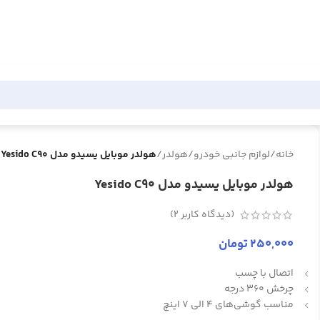
خانه
/
لوازم جانبی خودرو
/
هولدر
/
هولدر موبایل یسیدو مدل Yesido C90
هولدر موبایل یسیدو مدل Yesido C90
(دیدگاه کاربر
2
)
250,000
تومان
اتصال با چسب
چرخش 360 درجه
مناسب گوشی‌های 4 الی 7 اینچ