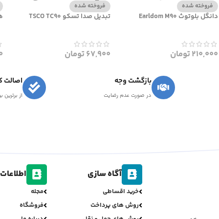
فروخته شده
فروخته شده
دانگل بلوتوث Earldom M90
تبدیل صدا تسکو TSCO TC90
هو
210,000
تومان
67,900
تومان
0
بازگشت وجه
اصالت کا
در صورت عدم رضایت
از برترین ب
آگاه سازی
اطلاعات 
خرید اقساطی
مجله
روش های پرداخت
فروشگاه
روش های حمل و نقل
درباره ما