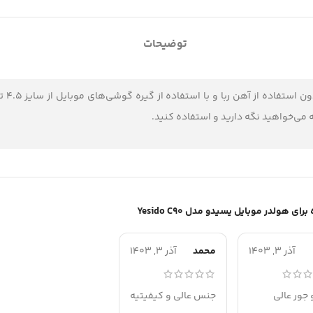
توضیحات
هولدر موبایل یسیدو مدل Yesido C90
آذر 3, 1403
محمد
آذر 3, 1403
 جور عالی
جنس عالی و کیفیتیه