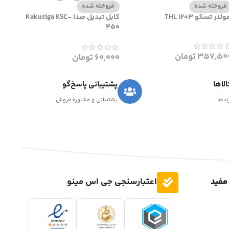
فروخته شده
فروخته شده
لدر تسکو THL 1203
کابل تبدیل صدا Kakusiga KSC-
450
357,50
تومان
60,000
تومان
لاها
پشتیبانی پاسخ‌گو
رندها
پشتیبانی و مشاوره فروش
مفید
اعتبارسنجی جی اس مینو