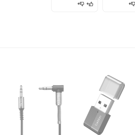
0
0
0