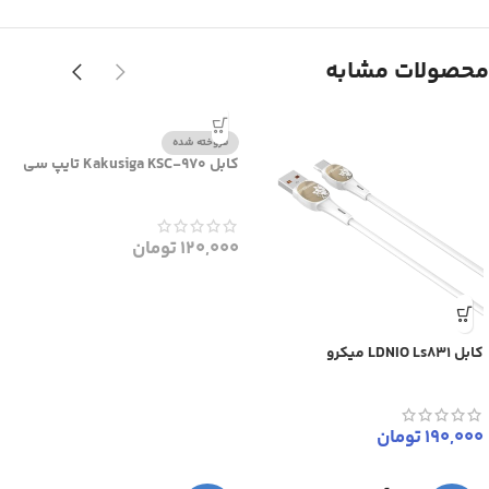
محصولات مشابه
فروخته شده
کابل Kakusiga KSC-970 تایپ سی
120,000
تومان
کابل LDNIO Ls831 میکرو
190,000
تومان