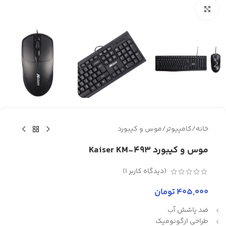
برای بزرگنمایی کلیک کنید
خانه
/
کامپیوتر
/
موس و کیبورد
موس و کیبورد Kaiser KM-493
(دیدگاه کاربر
1
)
405,000
تومان
ضد پاشش آب
طراحی ارگونومیک