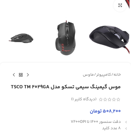
برای بزرگنمایی کلیک کنید
خانه
/
کامپیوتر
/
ماوس
موس گیمینگ سیمی تسکو مدل TSCO TM 2029GA
(دیدگاه کاربر
1
)
508,200
تومان
دقت سنسور 1200 تا 7200DPI
8 عدد کلید