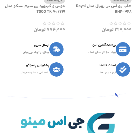
فروخته شده
فروخته شده
هاب یو اس بی رویال مدل Royal
موس و کیبورد بی سیم تسکو مدل
TSCO TK 7022W
RH2-428
310,000
تومان
774,000
تومان
پرداخت آنلاین امن
ارسال سریع
پرداخت با کارت های شتاب
ارسال در کوتاه ترین زمان
اصالت کالاها
پشتیبانی پاسخ‌گو
از برترین برندها
پشتیبانی و مشاوره فروش