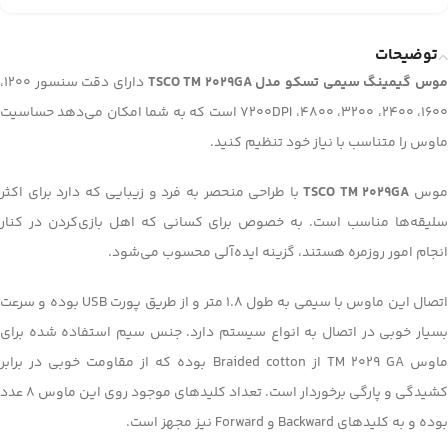
توضیحات
وس گیمینگ سیمی تسکو مدل TSCO TM 2029GA
دارای دقت سنسور 1200،
1600، 2400، 3200، 4800، 7200DPI است که به شما امکان می‌دهد حساسیت
ماوس را متناسب با نیاز خود تنظیم کنید.
وس
TSCO TM 2029GA
با طراحی منحصر به فرد و زیبایی که دارد برای اکثر
سلیقه‌ها مناسب است. به خصوص برای کسانی که اهل بازی‌کردن در کنار
انجام امور روزمره هستند، گزینه ایده‌آلی محسوب می‌شود.
اتصال این ماوس با سیمی به طول 1.8 متر و از طریق پورت USB بوده و سرعت
بسیار خوبی در اتصال به انواع سیستم دارد. جنس سیم استفاده شده برای
ماوس TM 2029 GA از Braided cotton بوده که از مقاومت خوبی در برابر
کشیدگی و پارگی برخوردار است. تعداد کلیدهای موجود روی این ماوس 8 عدد
بوده و به کلیدهای Backward و Forward نیز مجهز است.