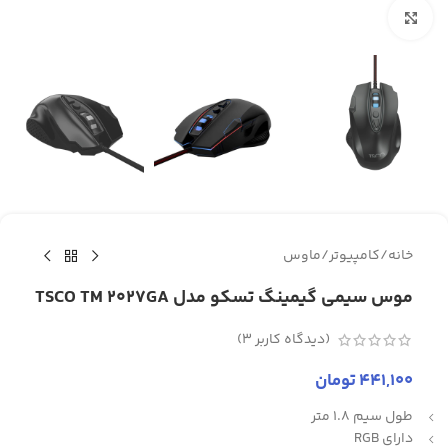
برای بزرگنمایی کلیک کنید
خانه
/
کامپیوتر
/
ماوس
موس سیمی گیمینگ تسکو مدل TSCO TM 2027GA
(دیدگاه کاربر
3
)
441,100
تومان
طول سیم 1.8 متر
دارای RGB