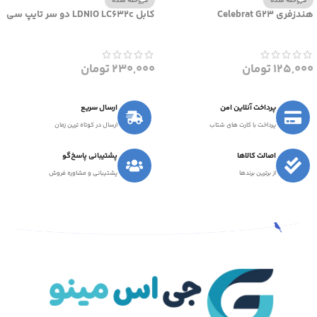
فروخته شده
فروخته شده
هندزفری Celebrat G23
کابل LDNIO LC632c دو سر تایپ سی
125,000
تومان
230,000
تومان
پرداخت آنلاین امن
ارسال سریع
پرداخت با کارت های شتاب
ارسال در کوتاه ترین زمان
اصالت کالاها
پشتیبانی پاسخ‌گو
از برترین برندها
پشتیبانی و مشاوره فروش