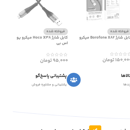
فروخته شده
فروخته شده
ل شارژ Borofone X82 میکرو
کابل شارژ Hoco X38 میکرو یو
اس بی
150,00
تومان
95,000
تومان
لاها
پشتیبانی پاسخ‌گو
رندها
پشتیبانی و مشاوره فروش