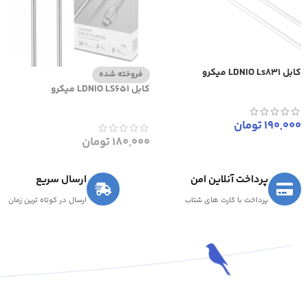
کابل LDNIO Ls831 میکرو
فروخته شده
کابل LDNIO LS651 میکرو
190,000
تومان
180,000
تومان
پرداخت آنلاین امن
ارسال سریع
پرداخت با کارت های شتاب
ارسال در کوتاه ترین زمان