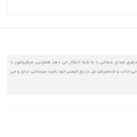
 است این هندزفری صدای شفافی را به شما انتقال می دهد همچنین میکروفون با
ژ نباشید در مجموع این هندزفری بلوتوثی با طراحی جذاب و منحصربفردش در رنج قیمتی خود رقیب سرسختی ندارد و می