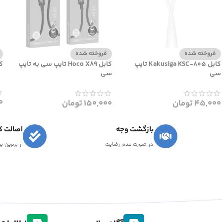
فروخته شده
فروخته شده
کابل Kakusiga KSC-805 تایپ
کابل Hoco X89 تایپ سی به تایپ
کاب
سی
سی
0
45,000
تومان
150,000
تومان
بازگشت وجه
اصالت کا
در صورت عدم رضایت
از برترین ب