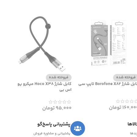
فروخته شده
فروخته شده
 شارژ Borofone X82 تایپ سی
کابل شارژ Hoco X38 میکرو یو
اس بی
160,00
تومان
95,000
تومان
لاها
پشتیبانی پاسخ‌گو
رندها
پشتیبانی و مشاوره فروش