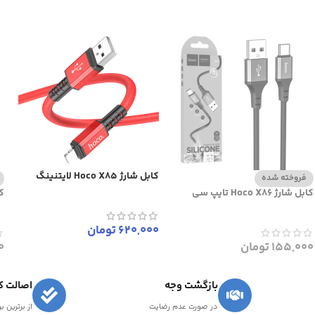
کابل شارژ Hoco X85 لایتنینگ
فروخته شده
کابل شارژ Hoco X86 تایپ سی
کابل
620,000
تومان
155,000
تومان
0
بازگشت وجه
اصالت کا
در صورت عدم رضایت
از برترین ب