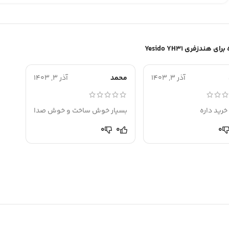
هندزفری Yesido YH31
آذر 3, 1403
محمد
آذر 3, 1403
خرید داره
بسیار خوش ساخت و خوش صدا
0
0
0