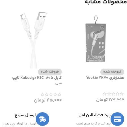
محصولات مشابه
فروخته شده
فروخته شده
هندزفری Yookie YK70
کابل Kakusiga KSC-805 تایپ
سی
170,000
تومان
45,000
تومان
پرداخت آنلاین امن
ارسال سریع
پرداخت با کارت های شتاب
ارسال در کوتاه ترین زمان