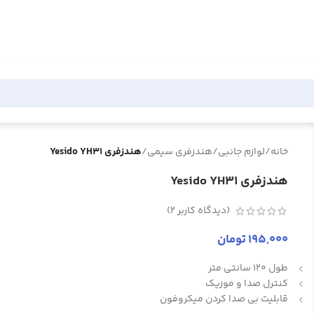
خانه
/
لوازم جانبی
/
هندزفری سیمی
/
هندزفری Yesido YH31
هندزفری Yesido YH31
(دیدگاه کاربر
2
)
195,000
تومان
طول 120 سانتی متر
کنترل صدا و موزیک
قابلیت بی صدا کردن میکروفون