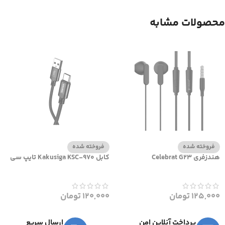
محصولات مشابه
فروخته شده
فروخته شده
هندزفری Celebrat G23
کابل Kakusiga KSC-970 تایپ سی
125,000
تومان
120,000
تومان
پرداخت آنلاین امن
ارسال سریع