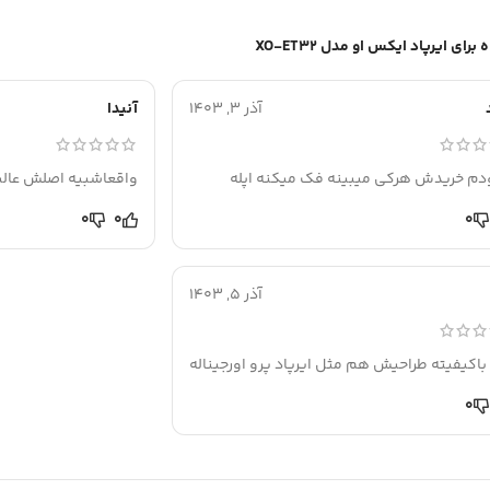
ایرپاد ایکس او مدل XO-ET32
آذر 3, 1403
آنیدا
ودم خریدش هرکی میبینه فک میکنه اپله
واقعاشبیه اصلش عالیه
0
0
0
آذر 5, 1403
باکیفیته طراحیش هم مثل ایرپاد پرو اورجیناله
0