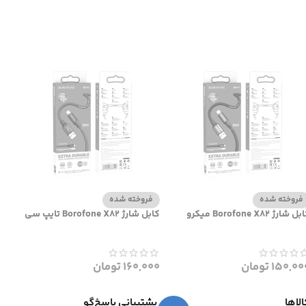
فروخته شده
فروخته شده
ل شارژ Borofone X82 میکرو
کابل شارژ Borofone X82 تایپ سی
150,00
تومان
160,000
تومان
لاها
پشتیبانی پاسخ‌گو