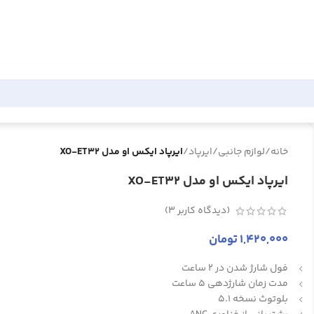
خانه
/
لوازم جانبی
/
ایرپاد
/
ایرپاد ایکس او مدل XO-ET32
ایرپاد ایکس او مدل XO-ET32
(دیدگاه کاربر
3
)
1,420,000
تومان
فول شارژ شدن در 2 ساعت
مدت زمان شارژدهی 5 ساعت
بلوتوث نسخه 5.1