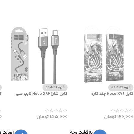
فروخته شده
فروخته شده
کابل Hoco X76 چند کاره
کابل شارژ Hoco X86 تایپ سی
کاب
160,000
تومان
155,000
تومان
0
بازگشت وجه
اصالت کا