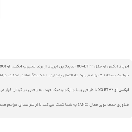
ایرپاد ایکس او مدل XO-ET32
جدیدترین ایرپاد از برند محبوب
ایکس او (XO)
بلوتوث نسخه 5.1 بهره می‌برد که اتصال پایداری را با دستگاه‌های مختلف فراهم می‌کند.
ایکس او XO ET32
با طراحی زیبا و ارگونومیک خود، به راحتی در گوش قرار م
فناوری حذف نویز فعال (ANC) به شما کمک می‌کند تا از شر صدای مزاحم محیط خلاص شوید و از موسیقی لذت ببرید.