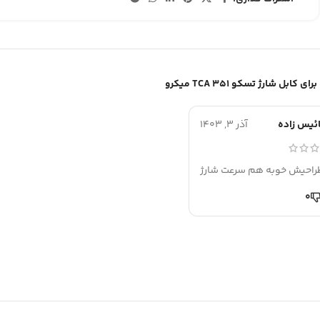
کابل شارژ تسکو TCA 351 میکرو
ائیس زاده
آذر 3, 1403
احیش خوبه هم سرعت شارژ
0