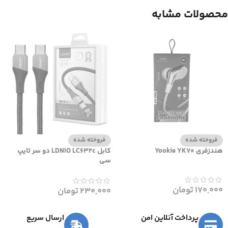
محصولات مشابه
فروخته شده
فروخته شده
هندزفری Yookie YK70
کابل LDNIO LC632c دو سر تایپ
سی
170,000
تومان
230,000
تومان
پرداخت آنلاین امن
ارسال سریع