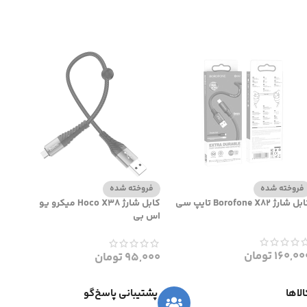
فروخته شده
فروخته شده
 شارژ Borofone X82 تایپ سی
کابل شارژ Hoco X38 میکرو یو
اس بی
160,00
تومان
95,000
تومان
لاها
پشتیبانی پاسخ‌گو