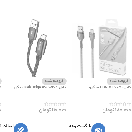
فروخته شده
فروخته شده
کابل LDNIO LS651 میکرو
کابل Kakusiga KSC-970 میکرو
کابل
180,000
تومان
110,000
تومان
0
بازگشت وجه
اصالت کا