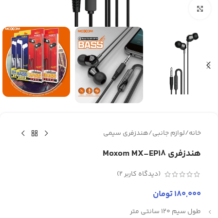
برای بزرگنمایی کلیک کنید
خانه
/
لوازم جانبی
/
هندزفری سیمی
هندزفری Moxom MX-EP18
(دیدگاه کاربر
2
)
180,000
تومان
طول سیم 120 سانتی متر