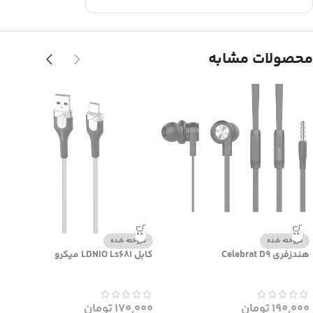
محصولات مشابه
فروخته شده
فروخته شده
هندزفری Celebrat D9
کابل LDNIO Ls681 میکرو
190,000
تومان
170,000
تومان