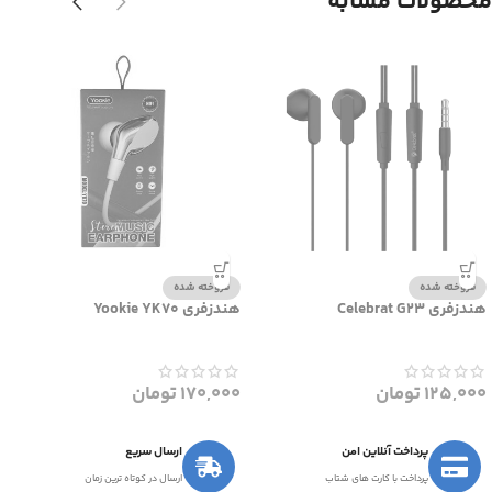
محصولات مشابه
فروخته شده
فروخته شده
هندزفری Celebrat G23
هندزفری Yookie YK70
125,000
تومان
170,000
تومان
پرداخت آنلاین امن
ارسال سریع
پرداخت با کارت های شتاب
ارسال در کوتاه ترین زمان