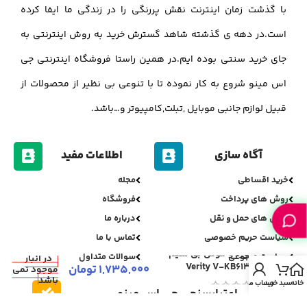
با گذشت زمان اینترنت نقش پررنگی را در زندگی ما ایفا کرده
است.در دهه ی گذشته شاهد گسترش خرید به روش اینترنتی به
جای خرید سنتی بوده ایم.در همین راستا فروشگاه اینترنتی جی
اس مینو شروع به کار نموده تا با تنوعی بی نظیر از محصولات از
قبیل لوازم جانبی موبایل ,تبلت,کامپیوتر و…باشد.
آگاه سازی
اطلاعات مفید
خرید اقساطی
مجله
روش های پرداخت
فروشگاه
روش های حمل و نقل
درباره ما
سیاست حریم خصوصی
تماس با ما
کیبورد و موس بی سیم
سیاست مرجوعی
سوالات متداول
در انبار
Verity V-KB6139W
1,735,000
تومان
موجود نمی
باشد
خانه
سبد خرید
حساب من
اعتبارسنجی جی اس مینو