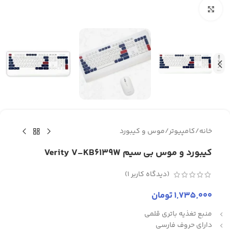
برای بزرگنمایی کلیک کنید
خانه
/
کامپیوتر
/
موس و کیبورد
کیبورد و موس بی سیم Verity V-KB6139W
(دیدگاه کاربر
1
)
1,735,000
تومان
منبع تغذیه باتری قلمی
دارای حروف فارسی