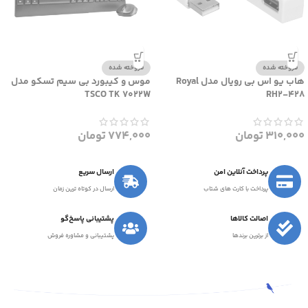
فروخته شده
فروخته شده
هاب یو اس بی رویال مدل Royal
موس و کیبورد بی سیم تسکو مدل
TSCO TK 7022W
RH2-428
310,000
تومان
774,000
تومان
پرداخت آنلاین امن
ارسال سریع
پرداخت با کارت های شتاب
ارسال در کوتاه ترین زمان
اصالت کالاها
پشتیبانی پاسخ‌گو
از برترین برندها
پشتیبانی و مشاوره فروش